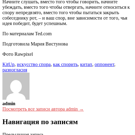
Начните слушать, вместо того чтобы говорить, начните
убеждать, вместо того чтобы отвергать, начните относиться к
спору непредвзято, вместо того чтобы пытаться закрыть
собеседнику рот, – и ваш спор, вне зависимости от того, чья
идея победит, будет успешным.
По материалам Ted.com
Подготовила Мария Вистунова
Фото Rawpixel
KitUp
,
искусство спора
,
как спорить
,
китап
,
оппонент
,
разногласия
admin
Посмотреть все записи автора admin →
Навигация по записям
Предыдущая запись