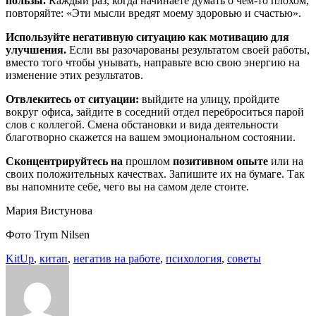
пользы.
Каждый раз, когда начинаете думать о чем-то плохом,
повторяйте: «Эти мысли вредят моему здоровью и счастью».
Используйте негативную ситуацию как мотивацию для
улучшения.
Если вы разочарованы результатом своей работы,
вместо того чтобы унывать, направьте всю свою энергию на
изменение этих результатов.
Отвлекитесь от ситуации:
выйдите на улицу, пройдите
вокруг офиса, зайдите в соседний отдел переброситься парой
слов с коллегой. Смена обстановки и вида деятельности
благотворно скажется на вашем эмоциональном состоянии.
Сконцентрируйтесь на
прошлом
позитивном опыте
или на
своих положительных качествах. Запишите их на бумаге. Так
вы напомните себе, чего вы на самом деле стоите.
Мария Вистунова
Фото Trym Nilsen
KitUp
,
китап
,
негатив на работе
,
психология
,
советы