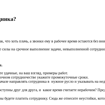
дника?
к, что хоть плачь, а звонки ему в рабочее время остаются без вн
се силы на срочное выполнение задачи, невыполненной сотрудни
ы.
е удачные, на ваш взгляд, примеры работ.
срочном сотрудничестве укажите промежуточные сроки.
ачале направлять сотрудника в нужное русло и указывать на недо
оступны друг для друга, и какое время считаете нерабочим? Пре
и вы будете платить сотруднику. Сюда же отнесите неустойки, к