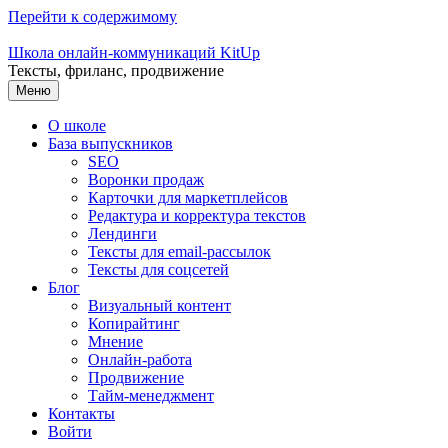
Перейти к содержимому
Школа онлайн-коммуникаций KitUp
Тексты, фриланс, продвижение
Меню
О школе
База выпускников
SEO
Воронки продаж
Карточки для маркетплейсов
Редактура и корректура текстов
Лендинги
Тексты для email-рассылок
Тексты для соцсетей
Блог
Визуальный контент
Копирайтинг
Мнение
Онлайн-работа
Продвижение
Тайм-менеджмент
Контакты
Войти