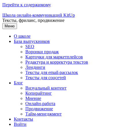
Перейти к содержимому
Школа онлайн-коммуникаций KitUp
Тексты, фриланс, продвижение
Меню
О школе
База выпускников
SEO
Воронки продаж
Карточки для маркетплейсов
Редактура и корректура текстов
Лендинги
Тексты для email-рассылок
Тексты для соцсетей
Блог
Визуальный контент
Копирайтинг
Мнение
Онлайн-работа
Продвижение
Тайм-менеджмент
Контакты
Войти