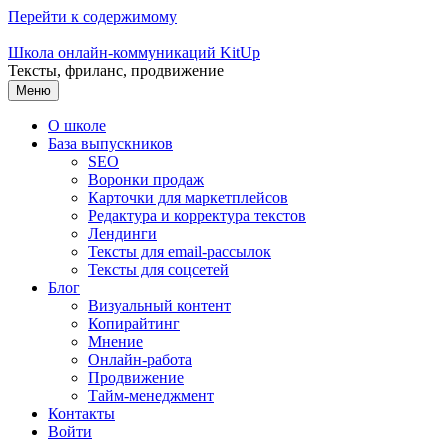
Перейти к содержимому
Школа онлайн-коммуникаций KitUp
Тексты, фриланс, продвижение
Меню
О школе
База выпускников
SEO
Воронки продаж
Карточки для маркетплейсов
Редактура и корректура текстов
Лендинги
Тексты для email-рассылок
Тексты для соцсетей
Блог
Визуальный контент
Копирайтинг
Мнение
Онлайн-работа
Продвижение
Тайм-менеджмент
Контакты
Войти