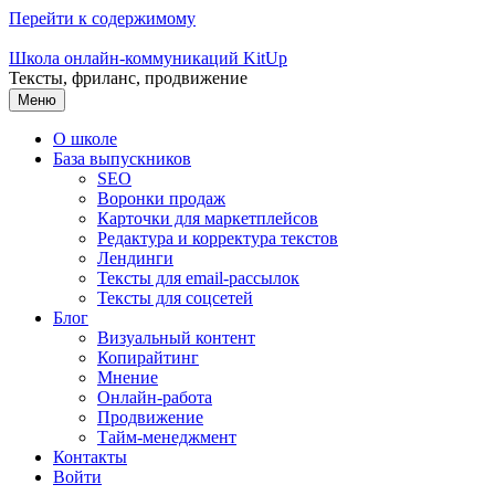
Перейти к содержимому
Школа онлайн-коммуникаций KitUp
Тексты, фриланс, продвижение
Меню
О школе
База выпускников
SEO
Воронки продаж
Карточки для маркетплейсов
Редактура и корректура текстов
Лендинги
Тексты для email-рассылок
Тексты для соцсетей
Блог
Визуальный контент
Копирайтинг
Мнение
Онлайн-работа
Продвижение
Тайм-менеджмент
Контакты
Войти