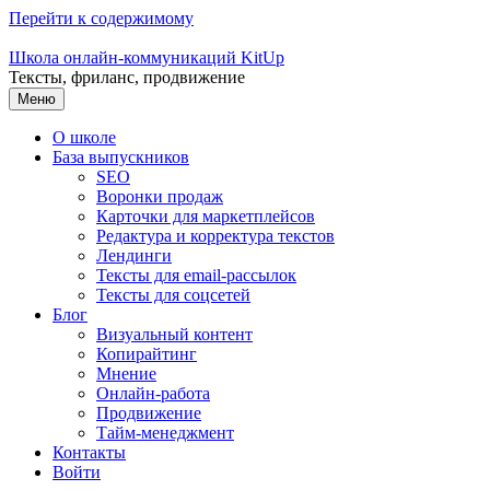
Перейти к содержимому
Школа онлайн-коммуникаций KitUp
Тексты, фриланс, продвижение
Меню
О школе
База выпускников
SEO
Воронки продаж
Карточки для маркетплейсов
Редактура и корректура текстов
Лендинги
Тексты для email-рассылок
Тексты для соцсетей
Блог
Визуальный контент
Копирайтинг
Мнение
Онлайн-работа
Продвижение
Тайм-менеджмент
Контакты
Войти