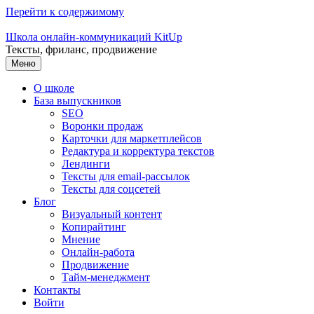
Перейти к содержимому
Школа онлайн-коммуникаций KitUp
Тексты, фриланс, продвижение
Меню
О школе
База выпускников
SEO
Воронки продаж
Карточки для маркетплейсов
Редактура и корректура текстов
Лендинги
Тексты для email-рассылок
Тексты для соцсетей
Блог
Визуальный контент
Копирайтинг
Мнение
Онлайн-работа
Продвижение
Тайм-менеджмент
Контакты
Войти