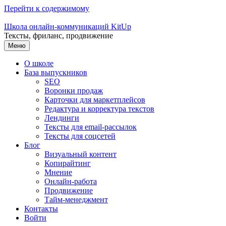
Перейти к содержимому
Школа онлайн-коммуникаций KitUp
Тексты, фриланс, продвижение
Меню
О школе
База выпускников
SEO
Воронки продаж
Карточки для маркетплейсов
Редактура и корректура текстов
Лендинги
Тексты для email-рассылок
Тексты для соцсетей
Блог
Визуальный контент
Копирайтинг
Мнение
Онлайн-работа
Продвижение
Тайм-менеджмент
Контакты
Войти